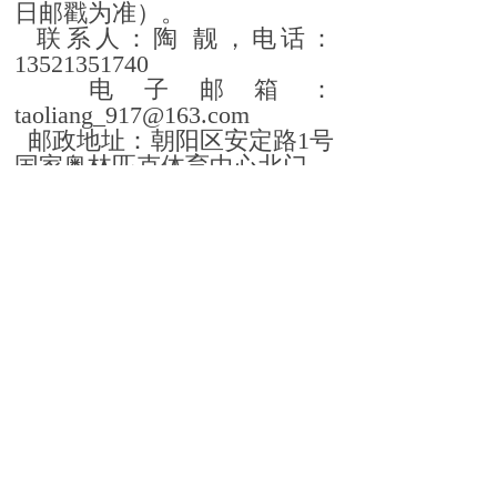
日邮戳为准）。
联系人：陶 靓，电话：
13521351740
电子邮箱：
taoliang_917@163.com
邮政地址：朝阳区安定路1号
国家奥林匹克体育中心北门
附件：
北京都杰安防科技有
限公司《人力防范类保安服务
公司等级评定考评指标分项量
化表》
保安服
务公司等级评定办公室
2024
年10月21日
上一篇：