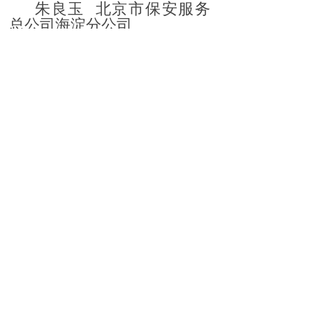
朱良玉
北京市保安服务
总公司海淀分公司
付秋峰
北京市保安服务
总公司朝阳分公司
第四届全国优秀保安服务公司
（
2016年）
北京市保安服务总公司
第四届全国优秀保安员
王燕良
北京华安保安服
务有限公司
第四届全国先进保安服务公司
北京振远护卫中心
华信中安（北京）保安服
务有限公司
第四届全国先进保安员