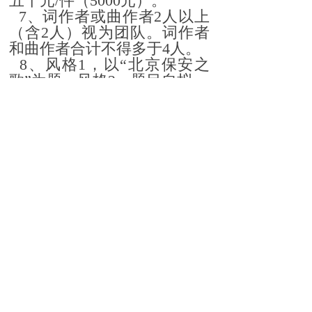
五千元/件（5000元）。
7、词作者或曲作者2人以上
（含2人）视为团队。词作者
和曲作者合计不得多于4人。
8、风格1，以“北京保安之
歌”为题。风格2，题目自拟。
报送作品注明作者、所属企
业、工作部门、原创和法律责
任声明（全部作者签字）、创
意文案、联系方式及联系人。
投稿时间
即日起至2021年12月19日
止。
联系方式
电子邮箱：
baxhbjb@163.com
联系电话：高书
海 13911880280